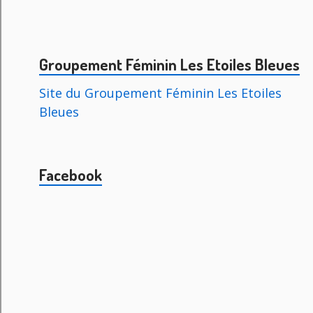
Barre
principale