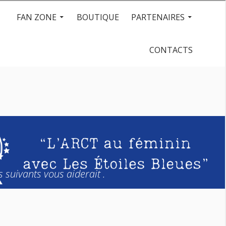
CLUB
DIVERS