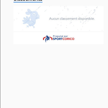
Agenda