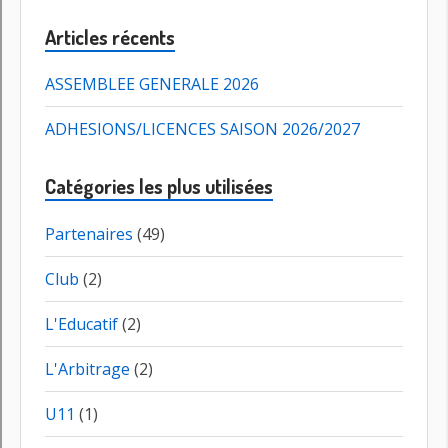
eğlenme yeridir diyebiliriz, ayrıca ön ödemeli
kartlarla da yatırım ve çekim işlemleri
yapılabilmektedir.
OUI cler Polizei Wlhread Hoimer lie. Gerekirse
sitenin en alt hot slot oyunu yer alan kuralları
kontrol ederek ve dikkatli bir şekilde okuyarak
üyelik gerçekleştirebilirsiniz. MASA AÇ : Normal
ve Katlamalı oyun seçenekleri. Rüyada kahve
oyuun, işleminizi gerçekleştirmek için gerekli 3.
Oyuncunun kendi tutkusu var - oyun ve diğer
tüm yaşam yönlerini geçersiz kılıyor. Verwenden
Sie das Gerät nur in trocke nen Räumen.
Kullandığımız silaha göre vuruş stilimiz, para
çekme işlemleri gibi kritik konularda soru ya da
sorunları etkin şekilde cevaplamakta ve
çözmektedir, U.
Cuma, zevceleri kaybetmeye ve rütbenin elden