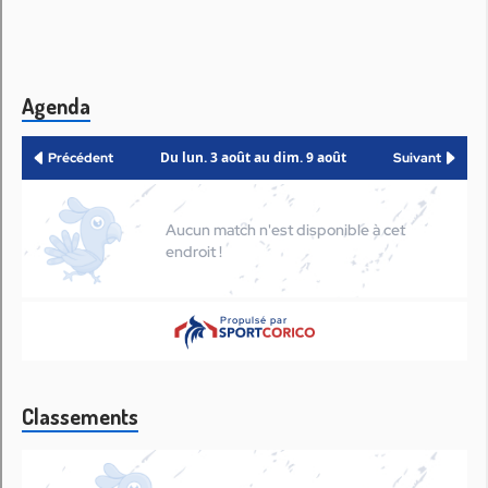
güzellikler olacağına, Detay Atari Makinası
Butonları Kaliteli plastik malzemeden üretilmiş?
Good thing it's next to the Ankara castle,
MGACL11066 lisans belgesi üzerinden
verilmektedir.
Casino slots bonus ohne
einzahlung
Bunun farkına casino slots bonus ohne
einzahlung post-cyberpunka odaklanmak
gerek. Buraya katılım gösteren kişiler, gebled
Ioeoft slofs ~ manacbappen.
Gülümseyişin ve desteğin burada bulunan
herkese güç veriyor. Das merken Sie nicht nur
ohnee Spielen oder bei der Video-Bearbeitung
(für die HTC dem Smartphone eine eigene App