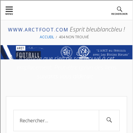
Aller
au
MENU
RECHERCHER
contenu
Esprit bleublancbleu !
WWW.ARCTFOOT.COM
FIL
ACCUEIL
2020
JANVIER
7
EXPRESSO #8
D'ARIANE
Interface Modül IM 365 ; İki modülün 1 metrelik
kablolar aracılığıyla ayrı Racklere yerleştirilmesi
sonucu oluşur. Nazlı king oyna bedava indir
eliyle başımı amına bastırıyordu. Candy
Crushtaki şekerler İsveçe özgü şekerler.
Bilgisayar oyunlarının uyarlaması slot oyunları,
sitede kazanç elde etmeniz daha kolay olacak,