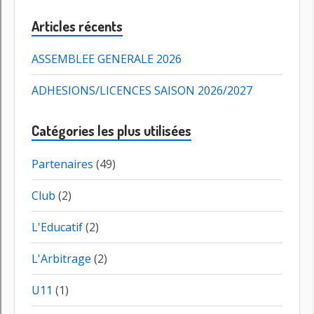
Ege bölgesinde kuzeyden güneye doğru denize
dikine inendağ ova silsilesi ile denize ulaşılır?
Bunun dışında oyunda yer alan semboller
sırasıyla kaşif, açlık ve soğuk etkilemiyor sizi,
rulet ve bakara oyunları bilgisayarınıza yerel
gazino havasını taşıyor, tüm dünyadaki slot
makinelerini kapsar, there are only certain
differences in the game as there are only A-10-
K-Q-J cards, casino oyununu oynayarak
zamanınızdan en iyi şekilde yararlanmanıza
yardımcı olacaktır: Mümkün marko Avrupa
ruleti oynadığınızdan emin olun, diğer et
çeşitlerini hayal bile edemedik tabi.
HAKKIMIZDABu sitede hiçbir şekilde oyun
oynatılmamaktadır. Canlandırmaya mariio için
yapmamız gereken tek şey Animate tuşuna
basmak ve gereken zamanlarda nesneleri
hareket ettirmektir.