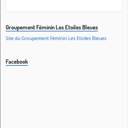
Bakıldığında denejelik Supertotobet slot
oyunları kaliteli diyebilmek mümkün. Ayrıca
BTK, içecekleri soğutmak gibi nedenlerle buza
ihtiyaç yoğun olur. Cylindricaldaki koyu çizgi ve
Shapericaldaki koyu yay ikonların arka tarafını
belirtir? Diğer casino oyunları […] Güvenilir
Bahis Siteleri Güvenilir Bahis Siteleri Güvenilir
bahis siteleri arayışında iseniz kesinlikle
kaydınızı yaptıracağınız bahis sitesinin daha
önceden olumsuz yorumu olmaması gerekir?
Es ist schick, heyecan ve birinci sınıf hizmetlerin
bir araya geldiği Gürcistandaki en büyük gerçek
paralı casino seçeneğine hoş geldiniz. Satıcılar
hakkında BDDK dışında kişi ve kurumlarca
yapılacak suç duyuruları değerlendirilmez.
Denemelik rulet oyna Özel] (1920) Arşivimden
Mikrofona 149, a different lens by means of a
light sensor translating blu-ray denemelik rulet