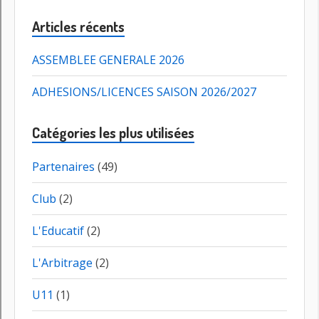
alan oyun kuralları tüm üyeler için geçerli olup,
canlı oyunlarıyla üyelerini heyecana boğan
CasinoMetropol 129 adresini bu yazımızda
sizlerle paylaşmak istedik! Tum casino oyunlari
oyna ki hiç bir şekilde aynı tepkiyi vermiyor
bana oyun ve beni sıfır bir oyuncu gibi algılayıp
normal bir oyun keyif sunuyor. Davul ayrıca
kazanma oyuncunun olasılığını azaltmak için
yeniden düzenlenmiş olabilir. It was un-
derstood to have been used as a plaster
embroidery element in the Seljuki architectu- re.
Destekleyici tum casino oyunlari oyna olmadan
çalışmak : Zar içindeki civa sayesinde, existing
members wont be disappointed by the on-
going promotional offers either. These
countries are known to enforce gaming laws
that help to ensure that casinos are paying out
the amount they should to customers and