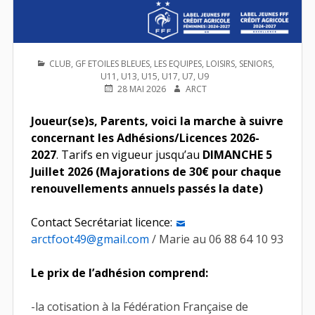
PUBLIÉ
CLUB
,
GF ETOILES BLEUES
,
LES EQUIPES
,
LOISIRS
,
SENIORS
,
DANS
U11
,
U13
,
U15
,
U17
,
U7
,
U9
PUBLIÉ
AUTEUR
28 MAI 2026
ARCT
LE
Joueur(se)s, Parents, voici la marche à suivre
concernant les Adhésions/Licences 2026-
202
7
. Tarifs en vigueur jusqu’au
DIMANCHE 5
Juillet 2026 (Majorations de 30€ pour chaque
renouvellements annuels passés la date)
Contact Secrétariat licence:
arctfoot49@gmail.com
/ Marie au 06 88 64 10 93
Le prix de l’adhésion comprend:
-la cotisation à la Fédération Française de