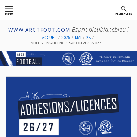
Aller
au
MENU
RECHERCHER
contenu
Esprit bleublancbleu !
WWW.ARCTFOOT.COM
FIL
ACCUEIL
2026
MAI
28
ADHESIONS/LICENCES SAISON 2026/2027
D'ARIANE