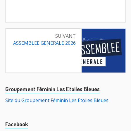
Navigation
SUIVANT
de
Article
ASSEMBLEE GENERALE 2026
suivant
l’article
:
Barre
Groupement Féminin Les Etoiles Bleues
principale
Site du Groupement Féminin Les Etoiles Bleues
Facebook